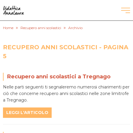
»
»
CORSI DI INGLESE
Home
Recupero anni scolastici
Archivio
RECUPERO ANNI SCOLASTICI
RECUPERO ANNI SCOLASTICI - PAGINA
5
SCUOLE PRIVATE
SCUOLE SERALI
Recupero anni scolastici a Tregnago
Nelle parti seguenti ti segnaleremo numerosi chiarimenti per
ciò che concerne recupero anni scolastici nelle zone limitrofe
CERCA
a Tregnago.
LEGGI L'ARTICOLO