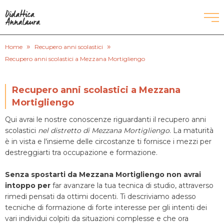
»
»
CORSI DI INGLESE
Home
Recupero anni scolastici
Recupero anni scolastici a Mezzana Mortigliengo
RECUPERO ANNI SCOLASTICI
Recupero anni scolastici a Mezzana
SCUOLE PRIVATE
Mortigliengo
Qui avrai le nostre conoscenze riguardanti il recupero anni
SCUOLE SERALI
scolastici
nel distretto di Mezzana Mortigliengo
. La maturità
è in vista e l'insieme delle circostanze ti fornisce i mezzi per
destreggiarti tra occupazione e formazione.
CERCA
Senza spostarti da Mezzana Mortigliengo non avrai
intoppo per
far avanzare la tua tecnica di studio, attraverso
rimedi pensati da ottimi docenti. Ti descriviamo adesso
tecniche di formazione di forte interesse per gli intenti dei
vari individui colpiti da situazioni complesse e che ora