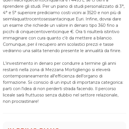
duemilacinquecentocinquanta e i 4495 E se ci tieni a
riprendere gli studi. Per un piano di studi personalizzato di 3°,
4° e 5° superiore prediciamo costi vicini ai 3520 e non più di
seimilaquattrocentosessantacinque Euri. Infine, dovrai dare
un esame che richiede un valore in denaro tipo 360 fino a
picchi di cinquecentoventicinque €. Ora ti risulterà istintivo
immaginare con cura quanto c'è da mettere a bilancio.
Comunque, per il recupero anni scolastici prezzi e tasse
vedranno una salita tenendo presente le annualità da finire.
L'investimento in denaro per condurre a termine gli anni
restanti nella zona di Mezzana Mortigliengo si eleverà
contemporaneamente all'efficienza dell'organo di
formazione. Sii conscio di un input di importanza categorica:
parti con l'idea di non perderti strada facendo. Il percorso
liceale sarà fruttuoso senza dubbio nel settore relazionale,
non procrastinare!