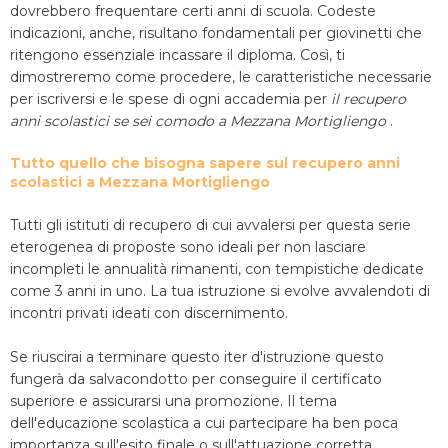
dovrebbero frequentare certi anni di scuola. Codeste
indicazioni, anche, risultano fondamentali per giovinetti che
ritengono essenziale incassare il diploma. Così, ti
dimostreremo come procedere, le caratteristiche necessarie
per iscriversi e le spese di ogni accademia per
il recupero
anni scolastici se sei comodo a Mezzana Mortigliengo
.
Tutto quello che bisogna sapere sul recupero anni
scolastici a Mezzana Mortigliengo
Tutti gli istituti di recupero di cui avvalersi per questa serie
eterogenea di proposte sono ideali per non lasciare
incompleti le annualità rimanenti, con tempistiche dedicate
come 3 anni in uno. La tua istruzione si evolve avvalendoti di
incontri privati ideati con discernimento.
Se riuscirai a terminare questo iter d'istruzione questo
fungerà da salvacondotto per conseguire il certificato
superiore e assicurarsi una promozione. Il tema
dell'educazione scolastica a cui partecipare ha ben poca
importanza sull'esito finale o sull'attuazione corretta