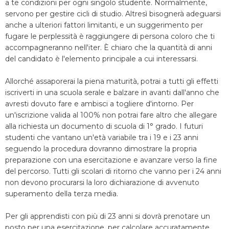
a te condizioni per ogni singolo studente. Normalmente,
servono per gestire cicli di studio. Altresì bisognerà adeguarsi
anche a ulteriori fattori limitanti, e un suggerimento per
fugare le perplessità è raggiungere di persona coloro che ti
accompagneranno nell'iter. È chiaro che la quantità di anni
del candidato è l'elemento principale a cui interessarsi.
Allorché assaporerai la piena maturità, potrai a tutti gli effetti
iscriverti in una scuola serale e balzare in avanti dall'anno che
avresti dovuto fare e ambisci a togliere d'intorno. Per
un'iscrizione valida al 100% non potrai fare altro che allegare
alla richiesta un documento di scuola di 1° grado. I futuri
studenti che vantano un'età variabile tra i 19 e i 23 anni
seguendo la procedura dovranno dimostrare la propria
preparazione con una esercitazione e avanzare verso la fine
del percorso. Tutti gli scolari di ritorno che vanno per i 24 anni
non devono procurarsi la loro dichiarazione di avvenuto
superamento della terza media.
Per gli apprendisti con più di 23 anni si dovrà prenotare un
posto per una esercitazione, per calcolare accuratamente