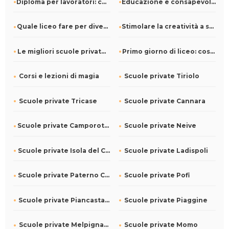
Diploma per lavoratori: come ottenerlo e rimanere in carregg
Educazione e consapevolezza: l'energia elettrica nella scuol
Quale liceo fare per diventare giornalista?
Stimolare la creatività a scuola: consigli e attività
Le migliori scuole private a Bologna
Primo giorno di liceo: cosa portarti dietro
Corsi e lezioni di magia
Scuole private Tiriolo
Scuole private Tricase
Scuole private Cannara
Scuole private Camporotondo Etneo
Scuole private Neive
Scuole private Isola del Cantone
Scuole private Ladispoli
Scuole private Paterno Calabro
Scuole private Pofi
Scuole private Piancastagnaio
Scuole private Piaggine
Scuole private Melpignano
Scuole private Momo