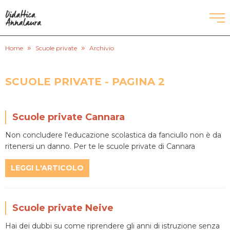
»
»
CORSI DI INGLESE
Home
Scuole private
Archivio
RECUPERO ANNI SCOLASTICI
SCUOLE PRIVATE - PAGINA 2
SCUOLE PRIVATE
Scuole private Cannara
SCUOLE SERALI
Non concludere l'educazione scolastica da fanciullo non è da
ritenersi un danno. Per te le scuole private di Cannara
CERCA
LEGGI L'ARTICOLO
Scuole private Neive
Hai dei dubbi su come riprendere gli anni di istruzione senza