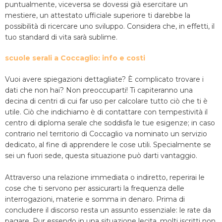
puntualmente, viceversa se dovessi già esercitare un
mestiere, un attestato ufficiale superiore ti darebbe la
possibilità di ricercare uno sviluppo. Considera che, in effetti, il
tuo standard di vita sarà sublime.
scuole serali a Coccaglio: info e costi
Vuoi avere spiegazioni dettagliate? È complicato trovare i
dati che non hai? Non preoccuparti! Ti capiteranno una
decina di centri di cui far uso per calcolare tutto ciò che ti è
utile. Ciò che indichiamo è di contattare con tempestività il
centro di diploma serale che soddisfa le tue esigenze; in caso
contrario nel territorio di Coccaglio va nominato un servizio
dedicato, al fine di apprendere le cose utili. Specialmente se
sei un fuori sede, questa situazione può darti vantaggio.
Attraverso una relazione immediata o indiretto, reperirai le
cose che ti servono per assicurarti la frequenza delle
interrogazioni, materie e somma in denaro. Prima di
concludere il discorso resta un assunto essenziale: le rate da
pagare. Pur essendo in una situazione lecita, molti iscritti non