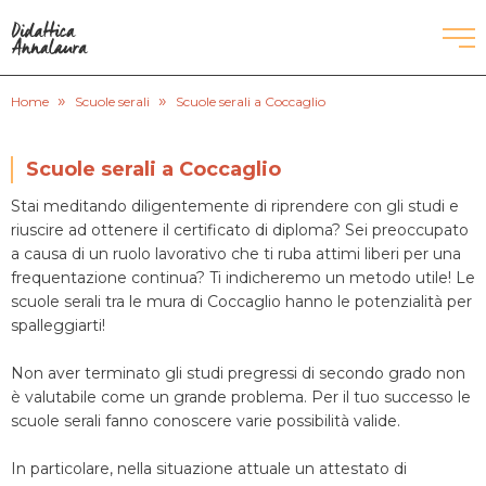
»
»
CORSI DI INGLESE
Home
Scuole serali
Scuole serali a Coccaglio
RECUPERO ANNI SCOLASTICI
Scuole serali a Coccaglio
Stai meditando diligentemente di riprendere con gli studi e
SCUOLE PRIVATE
riuscire ad ottenere il certificato di diploma? Sei preoccupato
a causa di un ruolo lavorativo che ti ruba attimi liberi per una
SCUOLE SERALI
frequentazione continua? Ti indicheremo un metodo utile! Le
scuole serali tra le mura di Coccaglio hanno le potenzialità per
spalleggiarti!
CERCA
Non aver terminato gli studi pregressi di secondo grado non
è valutabile come un grande problema. Per il tuo successo le
scuole serali fanno conoscere varie possibilità valide.
In particolare, nella situazione attuale un attestato di