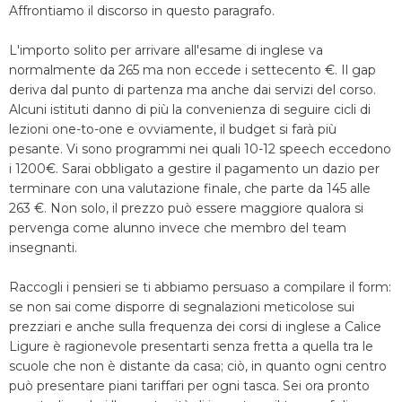
Affrontiamo il discorso in questo paragrafo.
L'importo solito per arrivare all'esame di inglese va
normalmente da 265 ma non eccede i settecento €. Il gap
deriva dal punto di partenza ma anche dai servizi del corso.
Alcuni istituti danno di più la convenienza di seguire cicli di
lezioni one-to-one e ovviamente, il budget si farà più
pesante. Vi sono programmi nei quali 10-12 speech eccedono
i 1200€. Sarai obbligato a gestire il pagamento un dazio per
terminare con una valutazione finale, che parte da 145 alle
263 €. Non solo, il prezzo può essere maggiore qualora si
pervenga come alunno invece che membro del team
insegnanti.
Raccogli i pensieri se ti abbiamo persuaso a compilare il form:
se non sai come disporre di segnalazioni meticolose sui
prezziari e anche sulla frequenza dei corsi di inglese a Calice
Ligure è ragionevole presentarti senza fretta a quella tra le
scuole che non è distante da casa; ciò, in quanto ogni centro
può presentare piani tariffari per ogni tasca. Sei ora pronto