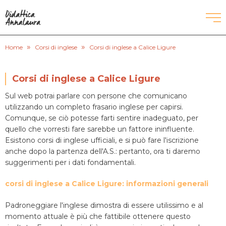
»
»
CORSI DI INGLESE
Home
Corsi di inglese
Corsi di inglese a Calice Ligure
RECUPERO ANNI SCOLASTICI
Corsi di inglese a Calice Ligure
Sul web potrai parlare con persone che comunicano
SCUOLE PRIVATE
utilizzando un completo frasario inglese per capirsi.
Comunque, se ciò potesse farti sentire inadeguato, per
SCUOLE SERALI
quello che vorresti fare sarebbe un fattore ininfluente.
Esistono corsi di inglese ufficiali, e si può fare l'iscrizione
anche dopo la partenza dell'A.S.: pertanto, ora ti daremo
CERCA
suggerimenti per i dati fondamentali.
corsi di inglese a Calice Ligure: informazioni generali
Padroneggiare l'inglese dimostra di essere utilissimo e al
momento attuale è più che fattibile ottenere questo