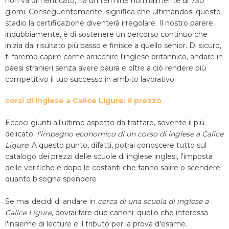
non va dimenticato, ha un termine normalmente di 730
giorni. Conseguentemente, significa che ultimandosi questo
stadio la certificazione diventerà irregolare. Il nostro parere,
indubbiamente, è di sostenere un percorso continuo che
inizia dal risultato più basso e finisce a quello senior. Di sicuro,
ti faremo capire come arricchire l'inglese britannico, andare in
paesi stranieri senza avere paura e oltre a ciò rendere più
competitivo il tuo successo in ambito lavorativo.
corsi di inglese a Calice Ligure: il prezzo
Eccoci giunti all'ultimo aspetto da trattare, sovente il più
delicato:
l'impegno economico di un corso di inglese a Calice
Ligure
. A questo punto, difatti, potrai conoscere tutto sul
catalogo dei prezzi delle scuole di inglese inglesi, l'imposta
delle verifiche e dopo le costanti che fanno salire o scendere
quanto bisogna spendere
Se mai decidi di andare in
cerca di una scuola di inglese a
Calice Ligure
, dovrai fare due canoni: quello che interessa
l'insieme di lecture e il tributo per la prova d'esame.