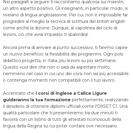
Nei paragrafi a seguire ti raccontiamo qualcosa sui maestri,
un altro aspetto positivo. Gli insegnanti, in particolar modo, si
rivelano di lingua anglosassone. Per cui, non è impossibile far
progredire al meglio la tecnica di scrittura del british english
come anche la dizione. Dunque, al capolinea del ciclo di
lezioni, ciò che avrai imparato ti sbalordirà!
Ancora prima di arrivare al punto successivo, ti faremo capire
un nuovo beneficio: la flessibilità dei programmi. Ogni polo
didattico progetta, in Italia, più lezioni su più settimane.
Questo vuol dire che non ci sarà da aspettare molto,
nemmeno nel caso in cui uno dei corsi non sia più accessibile
o contenga momenti non compatibili con il tuo lavoro.
Accennato che
i corsi di inglese a Calice Ligure
guideranno la tua formazione
perfettamente, realizzando
il desiderio di ottenere diplomi ufficiali come l'OXSET C1. Una
qualità particolare che ti presenteremo tra due minuti ti
favorirà con un listino di tutti gli attestati riconosciuti della
lingua della Regina su cui poter contare ove necessario.