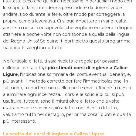
risultato. Ecco che quindi è necessario in particolar modo con
lo scopo di farsi intendere a prescindere da dove si vuole
andare, tipo durante le ferie, oltre modo per correggere la
propria carriera lavorativa. Ci si può imbattere in varie realtà,
anche tu ne sei consapevole, che vogliono eccellere in lingue
straniere e poche volte non corrisponde a quella della lingua
del Regno Unito! Se quindi ti porti dietro questo programma,
tra poco ti spieghiamo tutto!
Nell’articolo di fatti, ti sarà rivelato le regole per passare
colloqui con facilità
, i più stimati corsi di inglese a Calice
Ligure
, l'indicazione sommaria dei costi, eventuali benefit, e,
più avanti, il metodo corretto per fare l'immatricolazione. In
tal modo, ti riporteremo quello che ti serve affinché tu riesca
a eliminare ogni incertezza. I corsi e le scuole di cui si può
usufruire, tuttora, sono illimitati oltre al fatto che a volte
risulta pesante sancire i più adatti a noi. Al di la di tutto,
valutiamo tutto nel dettaglio, per prima cosa i punti e qualità
più interessanti.
La scelta dei corsi di inglese a Calice Ligure