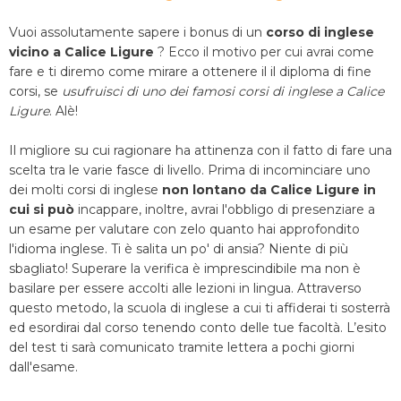
Vuoi assolutamente sapere i bonus di un
corso di inglese
vicino a Calice Ligure
? Ecco il motivo per cui avrai come
fare e ti diremo come mirare a ottenere il il diploma di fine
corsi, se
usufruisci di uno dei famosi corsi di inglese a Calice
Ligure
. Alè!
Il migliore su cui ragionare ha attinenza con il fatto di fare una
scelta tra le varie fasce di livello. Prima di incominciare uno
dei molti corsi di inglese
non lontano da Calice Ligure in
cui si può
incappare, inoltre, avrai l'obbligo di presenziare a
un esame per valutare con zelo quanto hai approfondito
l'idioma inglese. Ti è salita un po' di ansia? Niente di più
sbagliato! Superare la verifica è imprescindibile ma non è
basilare per essere accolti alle lezioni in lingua. Attraverso
questo metodo, la scuola di inglese a cui ti affiderai ti sosterrà
ed esordirai dal corso tenendo conto delle tue facoltà. L’esito
del test ti sarà comunicato tramite lettera a pochi giorni
dall'esame.