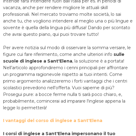
intende farsi intendere fuori dall'Italia per es. in periodi di
vacanza, anche per rendere migliore le attuali skill
professionali. Nel mercato troviamo molte società, lo sai
anche tu, che vogliono intendere al meglio una o più lingue e
sovente è quella della lingua più diffusa! Dando per scontato
che avrai questo piano, qui puoi trovare tutto!
Per avere notizia sul modo di osservare la somma versare, le
figure cui fare riferimento, come anche ulteriori info
sulle
scuole di inglese a Sant'Elena
, la soluzione è a portata!
Nell’articolo approfondiremo i cenni principali per affrontare
un programma ragionevole rispetto ai tuoi intenti. Come
primo argomento analizzeremo i forti vantaggi che i centri
scolastici prevedono nell'offerta. Vuoi saperne di più?
Prosegui pure: a bocce ferme nulla ti sarà poco chiaro, e,
probabilmente, comincerai ad imparare l'inglese appena la
legge lo permetterà!
I vantaggi del corso di inglese a Sant'Elena
I corsi di inglese a Sant'Elena impersonano il tuo