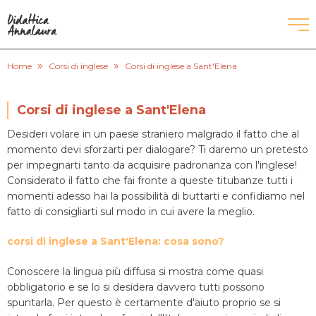
»
»
CORSI DI INGLESE
Home
Corsi di inglese
Corsi di inglese a Sant'Elena
RECUPERO ANNI SCOLASTICI
Corsi di inglese a Sant'Elena
Desideri volare in un paese straniero malgrado il fatto che al
SCUOLE PRIVATE
momento devi sforzarti per dialogare? Ti daremo un pretesto
per impegnarti tanto da acquisire padronanza con l'inglese!
SCUOLE SERALI
Considerato il fatto che fai fronte a queste titubanze tutti i
momenti adesso hai la possibilità di buttarti e confidiamo nel
fatto di consigliarti sul modo in cui avere la meglio.
CERCA
corsi di inglese a Sant'Elena: cosa sono?
Conoscere la lingua più diffusa si mostra come quasi
obbligatorio e se lo si desidera davvero tutti possono
spuntarla. Per questo è certamente d'aiuto proprio se si