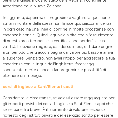
parlano inglese, inclusi lo stato della Regina, il continente
Americano ed la Nuova Zelanda.
In aggiunta, dapprima di progredire e vagliare la questione
sull'ammontare della spesa non finisce qui: ciascuna licenza,
in ogni caso, ha una linea di confine in molte circostanze con
cadenza biennale. Quindi, equivale a dire che all'esaurimento
di questo arco temporale la certificazione perderà la sua
validità. L'opzione migliore, da adesso in poi, è di dare origine
a un periodo che ti accompagna dal valore più basso e arriva
al superiore. Senz'altro, non avrai intoppi per accrescere la tua
esperienza con la lingua dell'Inghilterra, fare viaggi
spensieratamente e ancora far progredire le possibilità di
ottenere un impiego.
corsi di inglese a Sant'Elena: i costi
Considerate le circostanze, se volessi essere ragguagliato per
gli importi previsti dei corsi di inglese a Sant'Elena, sappi che
se ne parlerà a breve. È il momento di valutare l'esborso
richiesto degli istituti privati e dell'esercizio scritto per essere