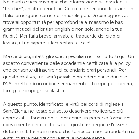
Nel punto successivo qualche informazione sui cosiddetti
"teacher", un altro beneficio. Coloro che terranno le lezioni, in
Italia, emergono come dei madrelingua. Di conseguenza,
troverai opportunità per approfondire al massimo le basi
grammaticali del british english e non solo, anche la tua
fluidità. Per farla breve, arrivato al traguardo del ciclo di
lezioni, il tuo sapere ti farà restare di sale!
Ma c'è di più, infatti gli aspetti peculiari non sono tutti qui. Un
aspetto conveniente delle accademie certificate è la policy
che consente di inserire nel calendario orari personali. Per
questo motivo, ti riuscirà possibile prendere parte durante
l'A.S., mettendo in ordine serenamente il tempo per carriera,
famiglia e impegni scolastici.
A questo punto, identificato le virtù dei corsi di inglese a
Sant'Elena, nel testo qui sotto descriveremo licenze più
apprezzabili, fondamentali per aprire un percorso formativo
conveniente per ciò che sarà. Il giusto impegno e l'essere
determinati fanno in modo che tu riesca a non arrenderti mai
e strutturare periodi con la lingua inglese senza