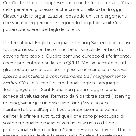
Certficate e lo Ielts rappresentano molte fra le licenze ufficiali
della parlata anglosassone che ci sono nella data di oggi.
Ciascuna delle organizzazioni possiede un iter e argomenti
che variano leggermente seguendo target dissimili Così
potrai conoscere i dettagli dello Ielts.
L‘International English Language Testing System è da quasi
tutti promosso con l'acronimo Ielts I vincoli dell'attestato
devono fare capo al Quadro comune europeo di riferimento,
anche presentato con la sigla QCER. Messo accanto a tutti
gli attestati riconosciuti dell'inglese americano se
ci si reca
spesso a Sant'Elena è concretamente tra i maggiormente
ambiti
. C'è di più: con l‘International English Language
Testing System a Sant'Elena non potrai sfuggire a una
scheda di valutazione, formato da 4 parti: tre scritti (listening,
reading, writing) e un orale (speaking) Vista la poca
fraintendibilità dell'appellativo, la proposizione di valore
dell'iter è offrire a tutti tutti quelli che sono preoccupati di
sostenere qualche mese di vari tipi di scuola o di tipo
professionale dentro o fuori l'Unione Europea, dove i cittadini