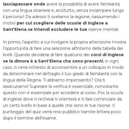
lasciapassare onde
avere la possibilità di avere familiarità
con una lingua straniera e, anzitutto, senza inciampare lungo
il percorso! Da adesso ti sveliamo la ragione, riassumendo i
motivi
per cui scegliere delle scuole di inglese a
Sant'Elena se intendi escludere le tue
riserve mentali.
In primis, l'aspetto a cui rivolgere la propria attenzione mostra
l'opportunità di fare una selezione all'interno della tabella dei
livelli. Quando deciderai di fare qualcuno dei
corsi di inglese
se la dimora è a Sant'Elena che sono presenti
, in ogni
caso, ti verrà richiesto di acconsentire a un colloquio in modo
da determinare nel dettaglio il tuo grado di familiarità con la
lingua della Regina. Ti abbiamo impensierito? Ora ti
rassicuriamo! Superare la verifica è essenziale, nonostante
questo non è essenziale per accedere al corso. Poi, la scuola
di inglese dove ti recherai ti orienterà e ti farà cominciare da
un certo livello in base a quelle che sono le tue risorse. Il
punteggio del quiz verrà reso pubblico tramite lettera poco
dopo il termine dell'esame.