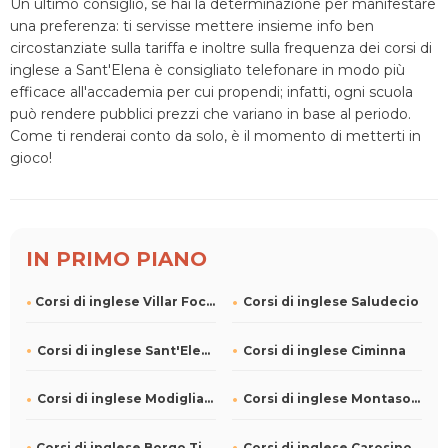
Un ultimo consiglio, se hai la determinazione per manifestare
una preferenza: ti servisse mettere insieme info ben
circostanziate sulla tariffa e inoltre sulla frequenza dei corsi di
inglese a Sant'Elena è consigliato telefonare in modo più
efficace all'accademia per cui propendi; infatti, ogni scuola
può rendere pubblici prezzi che variano in base al periodo.
Come ti renderai conto da solo, è il momento di metterti in
gioco!
IN PRIMO PIANO
Corsi di inglese Villar Focchiardo
Corsi di inglese Saludecio
Corsi di inglese Sant'Elena
Corsi di inglese Ciminna
Corsi di inglese Modigliana
Corsi di inglese Montasola
Corsi di inglese Borgo Ticino
Corsi di inglese Carosino