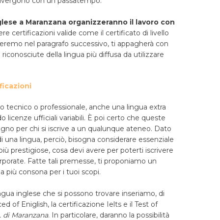
e divergono con un passatempo.
inglese a Maranzana organizzeranno il lavoro con
ere certificazioni valide come il certificato di livello
eremo nel paragrafo successivo, ti appagherà con
riconosciute della lingua più diffusa da utilizzare
ficazioni
to tecnico o professionale, anche una lingua extra
 licenze ufficiali variabili. È poi certo che queste
egno per chi si iscrive a un qualunque ateneo. Dato
di una lingua, perciò, bisogna considerare essenziale
più prestigiose, cosa devi avere per poterti iscrivere
scorporate. Fatte tali premesse, ti proponiamo un
 più consona per i tuoi scopi.
ingua inglese che si possono trovare inseriamo, di
d of Eniglish, la certificazione Ielts e il Test of
. di Maranzana
. In particolare, daranno la possibilità