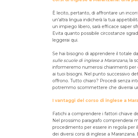
È lecito, pertanto, di affrontare un incon
un'altra lingua indicherà la tua appetib
un impiego libero, sarà efficace saper sfr
Evita quanto possibile circostanze sgrade
leggerai qui.
Se hai bisogno di apprendere il totale d
sulle scuole di inglese a Maranzana
, la 
informeremo numerosi chiarimenti per deci
ai tuoi bisogni. Nel punto successivo de
offrono. Tutto chiaro? Procedi senza int
potremmo scommettere che diverrai uno
I vantaggi del corso di inglese a Ma
Fatichi a comprendere i fattori chiave d
Nel prossimo paragrafo comprenderai meg
procedimento per essere in regola per il 
dei diversi corsi di inglese a Maranzana.