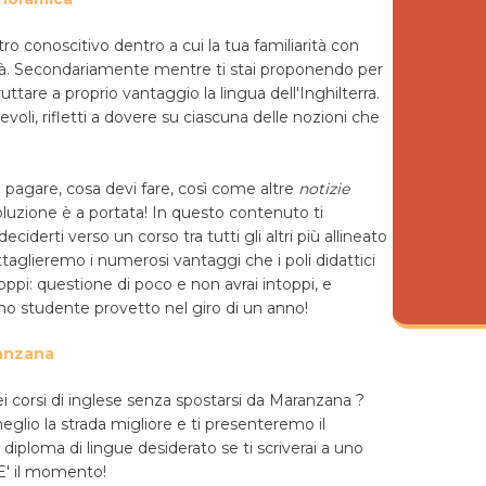
tro conoscitivo dentro a cui la tua familiarità con
ilità. Secondariamente mentre ti stai proponendo per
uttare a proprio vantaggio la lingua dell'Inghilterra.
voli, rifletti a dovere su ciascuna delle nozioni che
a pagare, cosa devi fare, così come altre
notizie
soluzione è a portata! In questo contenuto ti
derti verso un corso tra tutti gli altri più allineato
ttaglieremo i numerosi vantaggi che i poli didattici
oppi: questione di poco e non avrai intoppi, e
 studente provetto nel giro di un anno!
ranzana
ei corsi di inglese senza spostarsi da Maranzana ?
lio la strada migliore e ti presenteremo il
diploma di lingue desiderato se ti scriverai a uno
 E' il momento!