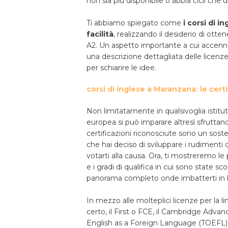
non sia più disponibile o abbia cicli ch
Ti abbiamo spiegato come
i corsi di 
facilità
, realizzando il desiderio di otten
A2. Un aspetto importante a cui accenn
una descrizione dettagliata delle licenze 
per schiarire le idee.
corsi di inglese a Maranzana: le certi
Non limitatamente in qualsivoglia istitu
europea si può imparare altresì sfruttando
certificazioni riconosciute sono un sost
che hai deciso di sviluppare i rudimenti 
votarti alla causa. Ora, ti mostreremo le 
e i gradi di qualifica in cui sono state 
panorama completo onde imbatterti in la
In mezzo alle molteplici licenze per la l
certo, il First o FCE, il Cambridge Advance
English as a Foreign Language (TOEFL)