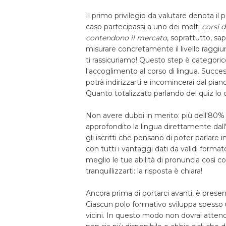
Il primo privilegio da valutare denota il p
caso partecipassi a uno dei molti
corsi d
contendono il mercato
, soprattutto, sa
misurare concretamente il livello raggi
ti rassicuriamo! Questo step è categori
l'accoglimento al corso di lingua. Succes
potrà indirizzarti e incomincerai dal pia
Quanto totalizzato parlando del quiz lo 
Non avere dubbi in merito: più dell'80% 
approfondito la lingua direttamente dall
gli iscritti che pensano di poter parlare i
con tutti i vantaggi dati da validi forma
meglio le tue abilità di pronuncia così co
tranquillizzarti: la risposta è chiara!
Ancora prima di portarci avanti, è presente
Ciascun polo formativo sviluppa spesso u
vicini. In questo modo non dovrai attend