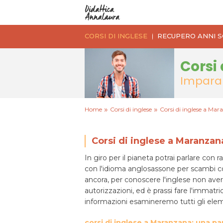
CORSI DI INGLESE
RECUPERO ANNI S
Corsi 
Impara 
»
»
Home
Corsi di inglese
Corsi di inglese a Ma
Corsi di inglese a Maranzan
In giro per il pianeta potrai parlare co
con l'idioma anglosassone per scambi co
ancora, per conoscere l'inglese non aver
autorizzazioni, ed è prassi fare l'immatri
informazioni esamineremo tutti gli eleme
corsi di inglese a Maranzana: una p