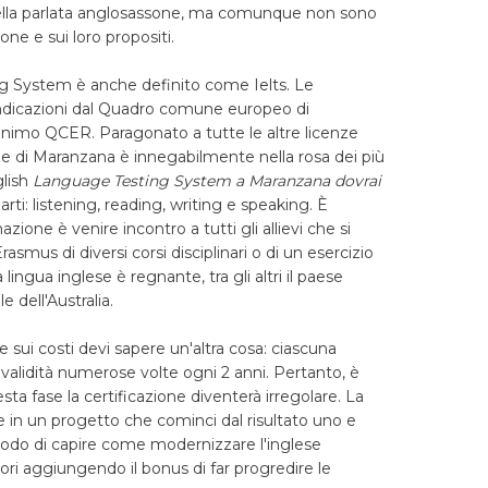
 della parlata anglosassone, ma comunque non sono
ione e sui loro propositi.
ng System è anche definito come Ielts. Le
 indicazioni dal Quadro comune europeo di
onimo QCER. Paragonato a tutte le altre licenze
anze di Maranzana è innegabilmente nella rosa dei più
glish
Language Testing System a Maranzana dovrai
arti: listening, reading, writing e speaking. È
azione è venire incontro a tutti gli allievi che si
smus di diversi corsi disciplinari o di un esercizio
lingua inglese è regnante, tra gli altri il paese
e dell'Australia.
re sui costi devi sapere un'altra cosa: ciascuna
validità numerose volte ogni 2 anni. Pertanto, è
a fase la certificazione diventerà irregolare. La
re in un progetto che cominci dal risultato uno e
 modo di capire come modernizzare l'inglese
ori aggiungendo il bonus di far progredire le