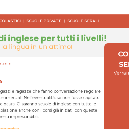
COLASTICI
SCUOLE PRIVATE
SCUOLE SERALI
di inglese
per tutti i livelli!
la lingua in un attimo!
CO
SE
ranzana
Verrai
a
n ragazzi e ragazze che fanno conversazione regolare
mmerciali. Nell'eventualità, se non fosse capitato
e paura. Ci saranno scuole di inglese con tutte le
colazione anche con i corsi già iniziati: con queste
nti imprescindibili.
anoramica