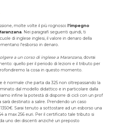
o
ssione, molte volte il più rognoso
: l'impegno
 Maranzana
. Nei paragrafi seguenti quindi, ti
cuole di inglese inglesi, il valore in denaro della
crementano l'esborso in denaro.
volgere a un corso di inglese a Maranzana
, dovrai
to: quello per il periodo di lezioni e il tributo per
pprofondiremo la cosa in questo momento.
lese è normale che parta da 325 non oltrepassando la
rminato dal modello didattico e in particolare dalla
amo infine la potestà di disporre di cicli con un prof
ffa sarà destinato a salire. Prendendo un caso
di 1350€. Sarai tenuto a sottostare ad un esborso una
54 a max 256 euri. Per il certificato tale tributo si
 da uno dei discenti anziché un preposto