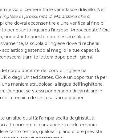
ermesso di cernere tra le varie fasce di livello. Nel
i inglese in prossimità di Maranzana che si
ppi che dovrai acconsentire a una verifica al fine di
unto per quanto riguarda l’inglese. Preoccupato? Ora
co, nonostante questo non è essenziale per
sivamente, la scuola di inglese dove ti recherai
no scolastico gestendo al meglio le tue capacità.
conoscerai tramite lettera dopo pochi giorni.
del corpo docente dei corsi di inglese ha
'UK o dagli United States. Ciò è un'opportunità per
n una maniera scrupolosa la lingua dell'Inghilterra,
tori. Dunque, se stessi ponderando di cambiare in
me la tecnica di scrittura, siamo qui per
 un'altra qualità: l'ampia scelta degli istituti.
n alto numero di corsi anche in cicli temporali
ere tanto tempo, qualora il piano di ore previste