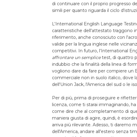
di continuare con il proprio progresso
simili per quanto riguarda il ciclo d'istruz
L‘International English Language Testi
caratteristiche dell'attestato traggono
riferimento, anche conosciuto con l'acr
valide per la lingua inglese nelle vicin
competitivi. In futuro, l‘International En
affrontare un semplice
test, di quattro p
indubbio che la finalità della linea di form
vogliono dare da fare per compiere un Era
commerciale non in suolo italico, dove la 
dell'Union Jack, l'America del sud o le isol
Per di più, prima di proseguire e riflette
licenza, come ti starai immaginando, ha 
come dire che al completamento di quest
maniera giusta di agire, quindi, è esordi
arriva più rilevante. Adesso, ti daremo
dell'America, andare all'estero senza tim